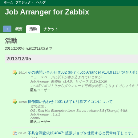
ホーム
プロジェクト
ヘルプ
Job Arranger for Zabbix
+
概要
活動
チケット
活動
2013/11/06から2013/12/05まで
2013/12/05
その他問い合わせ #502 (終了): Job Arranger v1.4.0 はい
19:14
ニュースページに以下が書き込まれていますが、
Job Arranger 改修版（1.4.0）リリース 2013-11-26
いつ頃リポジトリからダウンロード可能な状態になりますでしょうか
匿名ユーザー
操作問い合わせ #501 (終了): 計算アイコンについて
18:58
質問環境：
OS : Red Hat Enterprise Linux Server release 5.5 (Tikanga) 64bit
Job Arranger : 1.2.1
Zabbix ...
匿名ユーザー
不具合調査依頼 #347: 拡張ジョブを使用すると異常終了します。
08:41
はい。