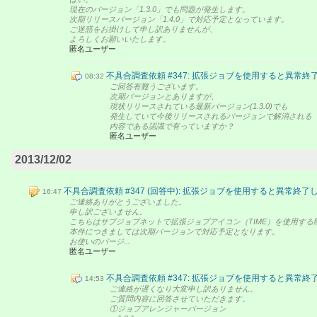
現在のバージョン「1.3.0」でも問題が発生します。
次期リリースバージョン「1.4.0」で対応予定となっています。
ご迷惑をお掛けして申し訳ありませんが、
よろしくお願いいたします。
匿名ユーザー
不具合調査依頼 #347: 拡張ジョブを使用すると異常終
08:32
ご回答有難うございます。
次期バージョンとありますが、
現状リリースされている最新バージョン(1.3.0)でも
発生していて今後リリースされるバージョンで解消される
内容である認識で有っていますか？
匿名ユーザー
2013/12/02
不具合調査依頼 #347 (回答中): 拡張ジョブを使用すると異常終了
16:47
ご連絡ありがとうございました。
申し訳ございません。
こちらはサブジョブネットで拡張ジョブアイコン（TIME）を使用す
本件につきましては次期バージョンで対応予定となります。
お使いのバージ...
匿名ユーザー
不具合調査依頼 #347: 拡張ジョブを使用すると異常終
14:53
ご連絡が遅くなり大変申し訳ありません。
ご質問内容に回答させていただきます。
①ジョブアレンジャーバージョン