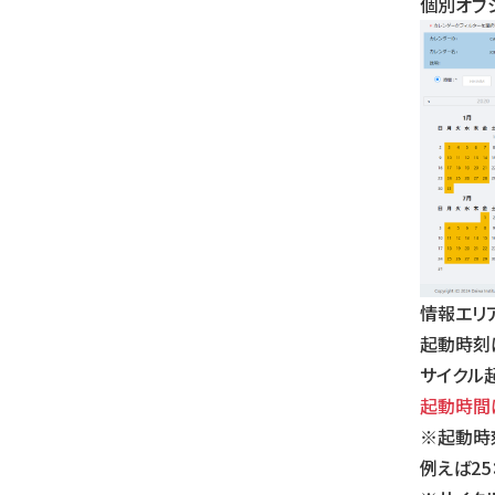
個別オブジ
情報エリ
起動時刻
サイクル
起動時間は
※起動時
例えば25