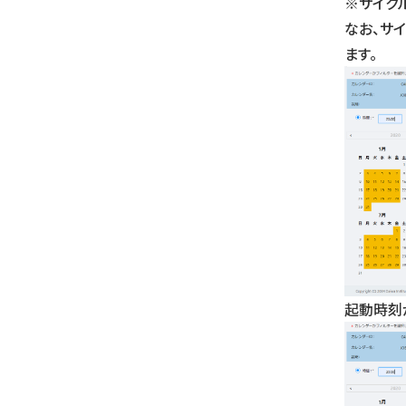
※サイク
なお、サ
ます。
起動時刻