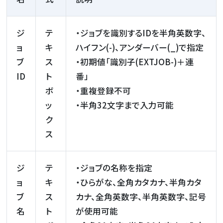
ジ
テ
・ジョブを識別するIDを半角英数字、
ョ
キ
ハイフン(-)、アンダーバー(_)で指定
ブ
ス
・初期値「識別子(EXTJOB-)＋連
ID
ト
番」
ボ
・重複登録不可
ッ
・半角32文字まで入力可能
ク
ス
ジ
テ
・ジョブの名称を指定
ョ
キ
・ひらがな、全角カタカナ、半角カタ
ブ
ス
カナ、全角英数字、半角英数字、記号
名
ト
が使用可能