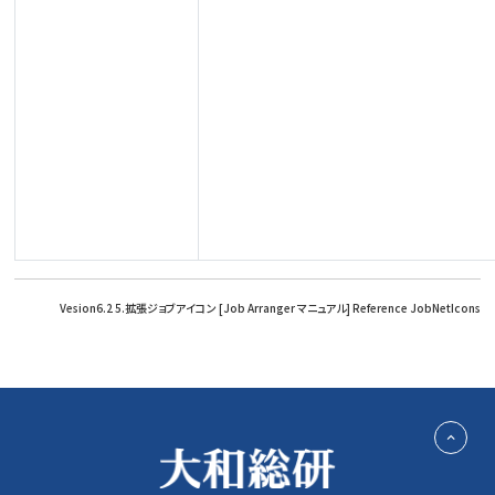
Vesion6.2 5.拡張ジョブアイコン [Job Arranger マニュアル] Reference JobNetIcons