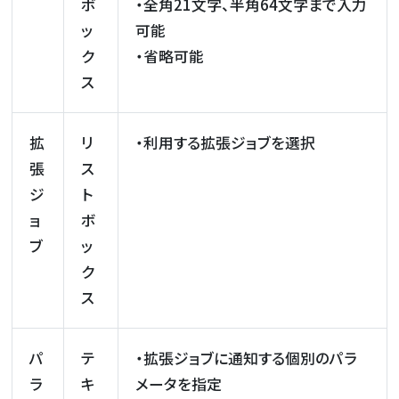
ボ
・全角21文字、半角64文字まで入力
ッ
可能
ク
・省略可能
ス
拡
リ
・利用する拡張ジョブを選択
張
ス
ジ
ト
ョ
ボ
ブ
ッ
ク
ス
パ
テ
・拡張ジョブに通知する個別のパラ
ラ
キ
メータを指定