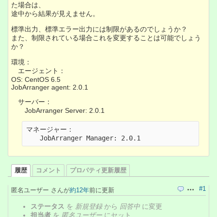
た場合は、
途中から結果が見えません。
標準出力、標準エラー出力には制限があるのでしょうか？
また、制限されている場合これを変更することは可能でしょう
か？
環境：
エージェント：
OS: CentOS 6.5
JobArranger agent: 2.0.1
サーバー：
JobArranger Server: 2.0.1
マネージャー：
　　JobArranger Manager: 2.0.1
履歴
コメント
プロパティ更新履歴
#1
匿名ユーザー さんが
約12年
前に更新
引用
操作
ステータス
を
新規登録
から
回答中
に変更
担当者
を
匿名ユーザー
にセット