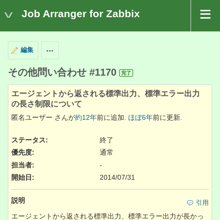
Job Arranger for Zabbix
編集
操作
その他問い合わせ #1170
完了
エージェントから返される標準出力、標準エラー出力
の長さ制限について
匿名ユーザー さんが
約12年
前に追加.
ほぼ6年
前に更新.
ステータス:
終了
優先度:
通常
担当者:
-
開始日:
2014/07/31
説明
引用
エージェントから返される標準出力、標準エラー出力が長かっ