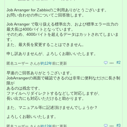
Job Arranger for Zabbixのご利用ありがとうございます。
お問い合わせの件についてご回答致します。
Job Arranger で取り扱える標準出力、および標準エラー出力の
最大長は4000バイトとなっています。
そのため、4000バイトを超えるデータはカットされてしまいま
す。
また、最大長を変更することはできません。
申し訳ありませんが、よろしくお願いいたします。
#2
匿名ユーザー さんが
約12年
前に更新
引用
操作
早速のご回答ありがとうございます。
JobArrangerの画面で確認できるのは非常に便利なだけに長さ制
限が
あるのは残念です。
ファイルへリダイレクトするなどして対応しますが、
長い出力にも対応いただけると助かります。
また、マニュアル等に記述頂けませんでしょうか？
よろしくお願いいたします。
#3
匿名ユーザー さんが
約12年
前に更新
引用
操作