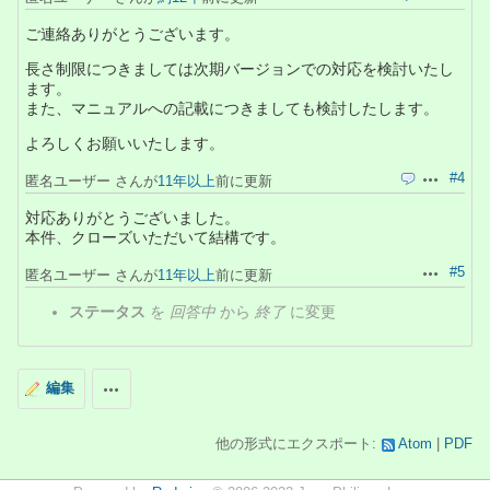
ご連絡ありがとうございます。
長さ制限につきましては次期バージョンでの対応を検討いたし
ます。
また、マニュアルへの記載につきましても検討したします。
よろしくお願いいたします。
#4
匿名ユーザー さんが
11年以上
前に更新
引用
操作
対応ありがとうございました。
本件、クローズいただいて結構です。
#5
匿名ユーザー さんが
11年以上
前に更新
操作
ステータス
を
回答中
から
終了
に変更
編集
操作
他の形式にエクスポート:
Atom
PDF