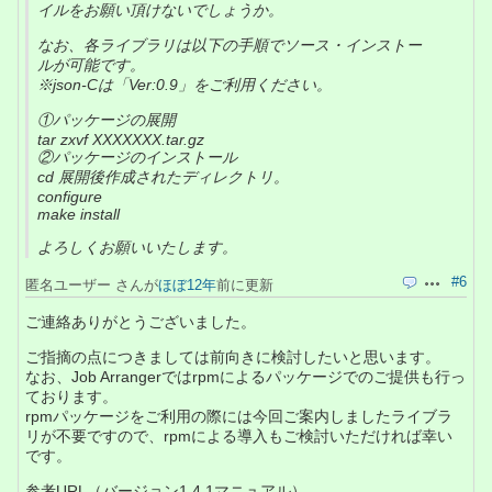
イルをお願い頂けないでしょうか。
なお、各ライブラリは以下の手順でソース・インストー
ルが可能です。
※json-Cは「Ver:0.9」をご利用ください。
①パッケージの展開
tar zxvf XXXXXXX.tar.gz
②パッケージのインストール
cd 展開後作成されたディレクトリ。
configure
make install
よろしくお願いいたします。
#6
匿名ユーザー さんが
ほぼ12年
前に更新
引用
操作
ご連絡ありがとうございました。
ご指摘の点につきましては前向きに検討したいと思います。
なお、Job Arrangerではrpmによるパッケージでのご提供も行っ
ております。
rpmパッケージをご利用の際には今回ご案内しましたライブラ
リが不要ですので、rpmによる導入もご検討いただければ幸い
です。
参考URL（バージョン1.4.1マニュアル）