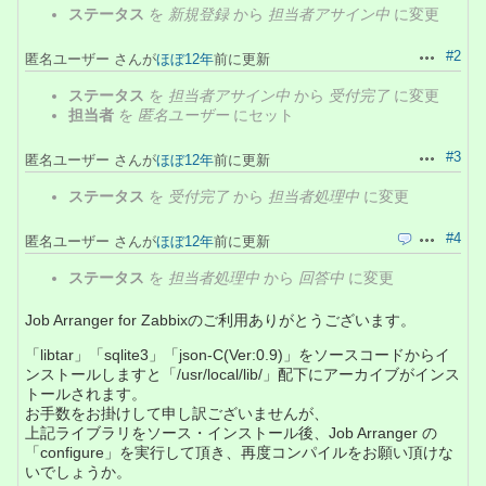
ステータス
を
新規登録
から
担当者アサイン中
に変更
#2
匿名ユーザー さんが
ほぼ12年
前に更新
操作
ステータス
を
担当者アサイン中
から
受付完了
に変更
担当者
を
匿名ユーザー
にセット
#3
匿名ユーザー さんが
ほぼ12年
前に更新
操作
ステータス
を
受付完了
から
担当者処理中
に変更
#4
匿名ユーザー さんが
ほぼ12年
前に更新
引用
操作
ステータス
を
担当者処理中
から
回答中
に変更
Job Arranger for Zabbixのご利用ありがとうございます。
「libtar」「sqlite3」「json-C(Ver:0.9)」をソースコードからイ
ンストールしますと「/usr/local/lib/」配下にアーカイブがインス
トールされます。
お手数をお掛けして申し訳ございませんが、
上記ライブラリをソース・インストール後、Job Arranger の
「configure」を実行して頂き、再度コンパイルをお願い頂けな
いでしょうか。