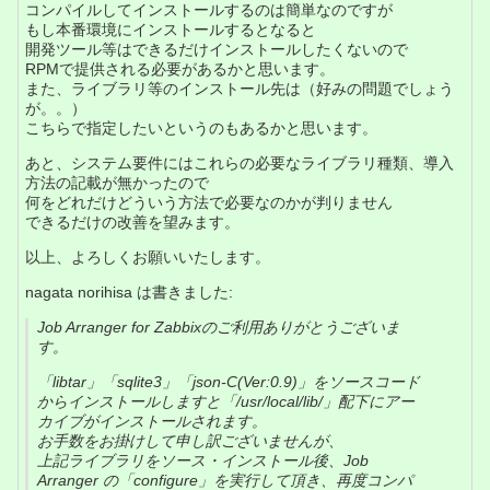
コンパイルしてインストールするのは簡単なのですが
もし本番環境にインストールするとなると
開発ツール等はできるだけインストールしたくないので
RPMで提供される必要があるかと思います。
また、ライブラリ等のインストール先は（好みの問題でしょう
が。。）
こちらで指定したいというのもあるかと思います。
あと、システム要件にはこれらの必要なライブラリ種類、導入
方法の記載が無かったので
何をどれだけどういう方法で必要なのかが判りません
できるだけの改善を望みます。
以上、よろしくお願いいたします。
nagata norihisa は書きました:
Job Arranger for Zabbixのご利用ありがとうございま
す。
「libtar」「sqlite3」「json-C(Ver:0.9)」をソースコード
からインストールしますと「/usr/local/lib/」配下にアー
カイブがインストールされます。
お手数をお掛けして申し訳ございませんが、
上記ライブラリをソース・インストール後、Job
Arranger の「configure」を実行して頂き、再度コンパ