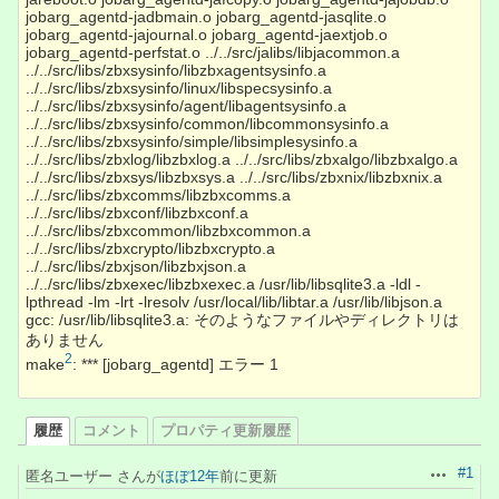
jobarg_agentd-jadbmain.o jobarg_agentd-jasqlite.o
jobarg_agentd-jajournal.o jobarg_agentd-jaextjob.o
jobarg_agentd-perfstat.o ../../src/jalibs/libjacommon.a
../../src/libs/zbxsysinfo/libzbxagentsysinfo.a
../../src/libs/zbxsysinfo/linux/libspecsysinfo.a
../../src/libs/zbxsysinfo/agent/libagentsysinfo.a
../../src/libs/zbxsysinfo/common/libcommonsysinfo.a
../../src/libs/zbxsysinfo/simple/libsimplesysinfo.a
../../src/libs/zbxlog/libzbxlog.a ../../src/libs/zbxalgo/libzbxalgo.a
../../src/libs/zbxsys/libzbxsys.a ../../src/libs/zbxnix/libzbxnix.a
../../src/libs/zbxcomms/libzbxcomms.a
../../src/libs/zbxconf/libzbxconf.a
../../src/libs/zbxcommon/libzbxcommon.a
../../src/libs/zbxcrypto/libzbxcrypto.a
../../src/libs/zbxjson/libzbxjson.a
../../src/libs/zbxexec/libzbxexec.a /usr/lib/libsqlite3.a -ldl -
lpthread -lm -lrt -lresolv /usr/local/lib/libtar.a /usr/lib/libjson.a
gcc: /usr/lib/libsqlite3.a: そのようなファイルやディレクトリは
ありません
2
make
: *** [jobarg_agentd] エラー 1
履歴
コメント
プロパティ更新履歴
#1
匿名ユーザー さんが
ほぼ12年
前に更新
操作