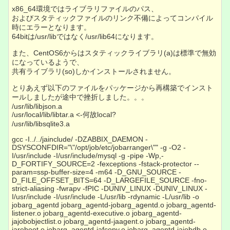
x86_64環境ではライブラリファイルのパス、
およびスタティックファイルのリンク不備によってコンパイル
時にエラーとなります。
64bitは/usr/libではなく/usr/lib64になります。
また、CentOS6からはスタティックライブラリ(a)は標準で無効
になっているようで、
共有ライブラリ(so)しかインストールされません。
とりあえず以下のファイルをパッケージから再構築でインスト
ールしましたが途中で挫折しました。。。
/usr/lib/libjson.a
/usr/local/lib/libtar.a <-何故local?
/usr/lib/libsqlite3.a
gcc -I../../jainclude/ -DZABBIX_DAEMON -
DSYSCONFDIR="\"/opt/job/etc/jobarranger\"" -g -O2 -
I/usr/include -I/usr/include/mysql -g -pipe -Wp,-
D_FORTIFY_SOURCE=2 -fexceptions -fstack-protector --
param=ssp-buffer-size=4 -m64 -D_GNU_SOURCE -
D_FILE_OFFSET_BITS=64 -D_LARGEFILE_SOURCE -fno-
strict-aliasing -fwrapv -fPIC -DUNIV_LINUX -DUNIV_LINUX -
I/usr/include -I/usr/include -L/usr/lib -rdynamic -L/usr/lib -o
jobarg_agentd jobarg_agentd-jobarg_agentd.o jobarg_agentd-
listener.o jobarg_agentd-executive.o jobarg_agentd-
jajobobjectlist.o jobarg_agentd-jaagent.o jobarg_agentd-
jareboot.o jobarg_agentd-jafcopy.o jobarg_agentd-jajobdb.o