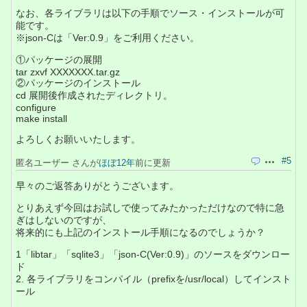
なお、各ライブラリは以下の手順でソース・インストールが可
能です。
※json-Cは「Ver:0.9」をご利用ください。
①パッケージの展開
tar zxvf XXXXXXX.tar.gz
②パッケージのインストール
cd 展開後作成されたディレクトリ。
configure
make install
よろしくお願いいたします。
#5
匿名ユーザー さんが
ほぼ12年
前に更新
引用
操作
早々のご返答ありがとうございます。
とりあえず今回はお試しで使ってみたかっただけなので特に急
ぎはしないのですが、
将来的にも上記のインストール手順になるのでしょうか？
1「libtar」「sqlite3」「json-C(Ver:0.9)」のソースをダウンロー
ド
2. 各ライブラリをコンパイル（prefixを/usr/local）してインスト
ール