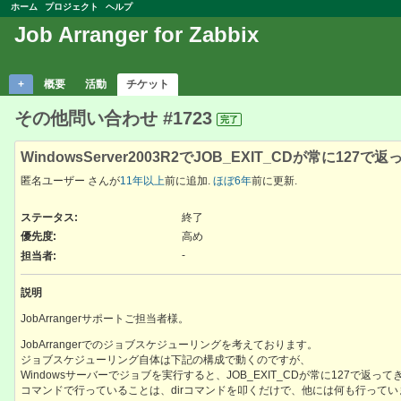
ホーム
プロジェクト
ヘルプ
Job Arranger for Zabbix
+
概要
活動
チケット
その他問い合わせ #1723
完了
WindowsServer2003R2でJOB_EXIT_CDが常に127で
匿名ユーザー さんが
11年以上
前に追加.
ほぼ6年
前に更新.
ステータス:
終了
優先度:
高め
-
担当者:
説明
JobArrangerサポートご担当者様。
JobArrangerでのジョブスケジューリングを考えております。
ジョブスケジューリング自体は下記の構成で動くのですが、
Windowsサーバーでジョブを実行すると、JOB_EXIT_CDが常に127で返っ
コマンドで行っていることは、dirコマンドを叩くだけで、他には何も行ってい