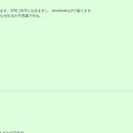
。STD_OUTにも出ますし、errorlevelも0で返ります。
sでなぜ出るか不思議ですね。
。
てもみたのですが、