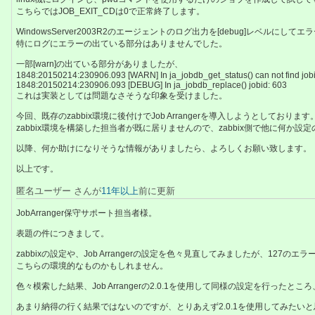
こちらではJOB_EXIT_CDは0で正常終了します。
WindowsServer2003R2のエージェントのログ出力を[debug]レベルに
特にログにエラーの出ている部分はありませんでした。
一部[warn]の出ている部分がありましたが、
1848:20150214:230906.093 [WARN] In ja_jobdb_get_status() can not find job
1848:20150214:230906.093 [DEBUG] In ja_jobdb_replace() jobid: 603
これは実装としては問題なさそうな印象を受けました。
今回、既存のzabbix環境に後付けでJob Arrangerを導入しようとしております
zabbix環境を構築した担当者が既に居りませんので、zabbix側で他に何か
以降、何か助けになりそうな情報がありましたら、よろしくお願い致します。
以上です。
匿名ユーザー さんが
11年以上
前に更新
JobArranger保守サポート担当者様。
表題の件につきまして。
zabbixの設定や、Job Arrangerの設定を色々見直してみましたが、127の
こちらの環境的なものかもしれません。
色々模索した結果、Job Arrangerの2.0.1を使用して同様の設定を行ったところ
あまり納得の行く結果ではないのですが、とりあえず2.0.1を使用してみたい