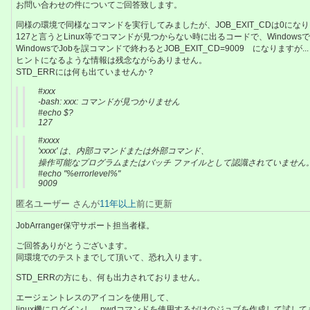
お問い合わせの件についてご回答致します。
同様の環境で同様なコマンドを実行してみましたが、JOB_EXIT_CDは0になります
127と言うとLinux等でコマンドが見つからない時に出るコードで、Window
WindowsでJobを誤コマンドで終わるとJOB_EXIT_CD=9009 になりますが...
ヒントになるような情報は残念ながらありません。
STD_ERRには何も出ていませんか？
#xxx
-bash: xxx: コマンドが見つかりません
#echo $?
127
#xxxx
'xxxx' は、内部コマンドまたは外部コマンド、
操作可能なプログラムまたはバッチ ファイルとして認識されていません
#echo "%errorlevel%"
9009
匿名ユーザー さんが
11年以上
前に更新
JobArranger保守サポート担当者様。
ご回答ありがとうございます。
同環境でのテストまでして頂いて、恐れ入ります。
STD_ERRの方にも、何も出力されておりません。
エージェントレスのアイコンを使用して、
linux機にログインし、pwdコマンドを使用するだけのジョブを作成して試し