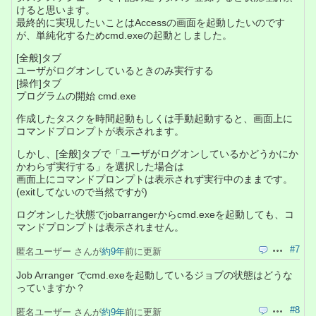
けると思います。
最終的に実現したいことはAccessの画面を起動したいのです
が、単純化するためcmd.exeの起動としました。
[全般]タブ
ユーザがログオンしているときのみ実行する
[操作]タブ
プログラムの開始 cmd.exe
作成したタスクを時間起動もしくは手動起動すると、画面上に
コマンドプロンプトが表示されます。
しかし、[全般]タブで「ユーザがログオンしているかどうかにか
かわらず実行する」を選択した場合は
画面上にコマンドプロンプトは表示されず実行中のままです。
(exitしてないので当然ですが)
ログオンした状態でjobarrangerからcmd.exeを起動しても、コ
マンドプロンプトは表示されません。
#7
匿名ユーザー さんが
約9年
前に更新
引用
操作
Job Arranger でcmd.exeを起動しているジョブの状態はどうな
っていますか？
#8
匿名ユーザー さんが
約9年
前に更新
引用
操作