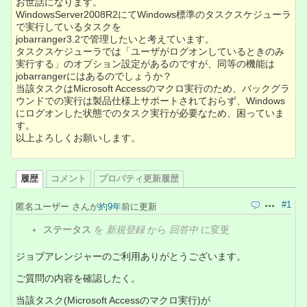
お世話になります。
WindowsServer2008R2にてWindows標準のタスクスケジューラ
で実行しているタスクを
jobarranger3.2で管理したいと考えています。
タスクスケジューラでは「ユーザがログオンしているときのみ
実行する」のオプション設定があるのですが、同等の機能は
jobarrangerにはあるのでしょうか？
当該タスクはMicrosoft Accessのマクロ実行のため、バックグラ
ウンドでの実行は製品仕様上サポートされておらず、Windows
にログオンした状態でのタスク実行が必要なため、困っていま
す。
以上よろしくお願いします。
履歴
コメント
プロパティ更新履歴
#1
匿名ユーザー さんが
約9年
前に更新
引用
操作
ステータス
を
新規登録
から
回答中
に変更
ジョブアレンジャーのご利用ありがとうございます。
ご質問の内容を確認したく。
当該タスク(Microsoft Accessのマクロ実行)が