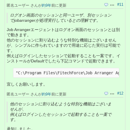
#11
匿名ユーザー さんが
約9年
前に更新
引用
操作
ログオン画面のセッションと同一ユーザ、別セッション
でjobarrangerが処理実行しているとの理解です。
Job Arrangerエージェントはログオン画面のセッションとは別
で動きます。
他のセッションに割り込むような特別な機能はございません
が、シンプルに作られていますので用途に応じた実行は可能で
す。
例えばログインしたセッションで起動することも一案です。イ
ンストールがDefaultでしたら下記コマンドで起動できます。
宜しくお願いします。
#12
匿名ユーザー さんが
約9年
前に更新
引用
操作
他のセッションに割り込むような特別な機能はございま
せんが、
例えばログインしたセッションで起動することも一案で
す。
承知しました。