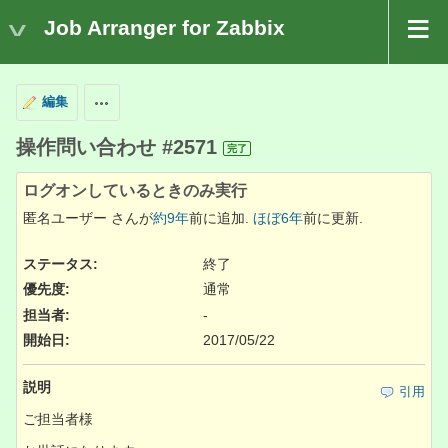
Job Arranger for Zabbix
編集
操作
操作問い合わせ #2571
完了
ログオンしているときのみ実行
匿名ユーザー さんが
約9年
前に追加.
ほぼ6年
前に更新.
ステータス:
終了
優先度:
通常
担当者:
-
開始日:
2017/05/22
説明
引用
ご担当者様