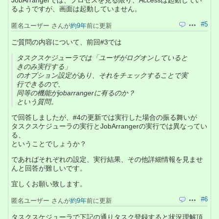
JobArrangerでは、プロセスを見る限り、Accessは起動してい
るようですが、画面は起動していません。
#5
匿名ユーザー さんが
約9年
前に更新
引用
操作
ご質問の内容について、前回#3では
タスクスケジューラでは「ユーザがログオンしていると
きのみ実行する」
のオプション設定があり、それをチェックすることで実
行できるので、
同等の機能がjobarrangerに有るのか？
という質問。
で回答しましたが、#4の更新では実行した場合の振る舞いが
タスクスケジューラの実行とJobArrangerの実行では異なってい
る、
ということでしょうか？
であればそれぞれの設定、実行結果、その他詳細情報を見ませ
んと回答が難しいです。
宜しくお願い致します。
#6
匿名ユーザー さんが
約9年
前に更新
引用
操作
タスクスケジューラで下記の通りタスク登録すると状況理解頂