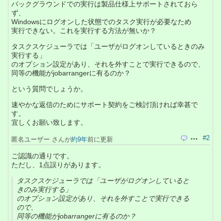
バックグラウンドでの実行は製品仕様上サポートされておら
ず、
Windowsにログオンした状態でのタスク実行が必要なため
実行できない。これを実行する方法が無いか？
タスクスケジューラでは「ユーザがログオンしているときのみ
実行する」
のオプション設定があり、それを外すことで実行できるので、
同等の機能がjobarrangerに有るのか？
という質問でしょうか。
速やかな返信のためにサポート契約をご検討頂ければ幸甚で
す。
宜しくお願い致します。
#2
匿名ユーザー さんが
約9年
前に更新
引用
操作
ご認識の通りです。
ただし、1点誤りがあります。
タスクスケジューラでは「ユーザがログオンしていると
きのみ実行する」
のオプション設定があり、それを外すことで実行できる
ので、
同等の機能がjobarrangerに有るのか？