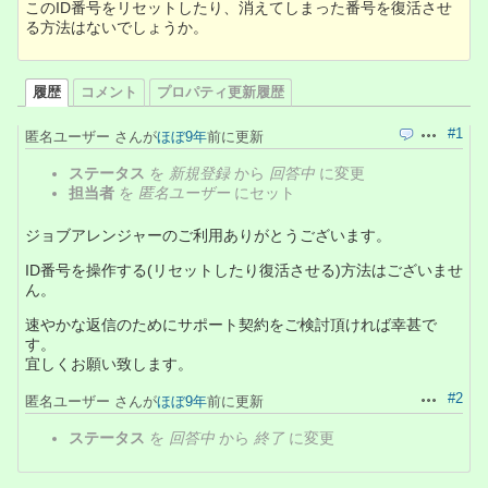
このID番号をリセットしたり、消えてしまった番号を復活させ
る方法はないでしょうか。
履歴
コメント
プロパティ更新履歴
#1
匿名ユーザー さんが
ほぼ9年
前に更新
引用
操作
ステータス
を
新規登録
から
回答中
に変更
担当者
を
匿名ユーザー
にセット
ジョブアレンジャーのご利用ありがとうございます。
ID番号を操作する(リセットしたり復活させる)方法はございませ
ん。
速やかな返信のためにサポート契約をご検討頂ければ幸甚で
す。
宜しくお願い致します。
#2
匿名ユーザー さんが
ほぼ9年
前に更新
操作
ステータス
を
回答中
から
終了
に変更