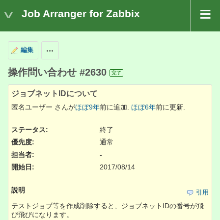
Job Arranger for Zabbix
編集
操作
操作問い合わせ #2630
完了
ジョブネットIDについて
匿名ユーザー さんが
ほぼ9年
前に追加.
ほぼ6年
前に更新.
ステータス:
終了
優先度:
通常
担当者:
-
開始日:
2017/08/14
説明
引用
テストジョブ等を作成削除すると、ジョブネットIDの番号が飛
び飛びになります。