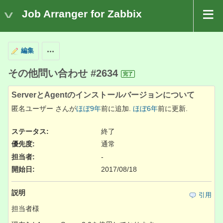
Job Arranger for Zabbix
編集
操作
その他問い合わせ #2634
完了
ServerとAgentのインストールバージョンについて
匿名ユーザー さんが
ほぼ9年
前に追加.
ほぼ6年
前に更新.
ステータス:
終了
優先度:
通常
担当者:
-
開始日:
2017/08/18
説明
引用
担当者様