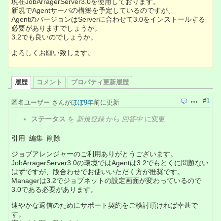
現在JobArragerServer3.0を使用しております。
新規でAgentサーバの構築を予定しているのですが、
AgentのバージョンはServerに合わせて3.0をインストールする
必要がありますでしょうか。
3.2でも良いのでしょうか。
よろしくお願い致します。
履歴
コメント
プロパティ更新履歴
#1
匿名ユーザー さんが
ほぼ9年
前に更新
引用
操作
ステータス
を
新規登録
から
回答中
に変更
引用 編集 削除
ジョブアレンジャーのご利用ありがとうございます。
JobArragerServer3.0の環境ではAgentは3.2でもとくに問題ない
はずですが、版合わせでお使いいただく方が推奨です。
Managerは3.2でジョブネットの設定画面が変わっているので
3.0である必要があります。
速やかな返信のためにサポート契約をご検討頂ければ幸甚で
す。