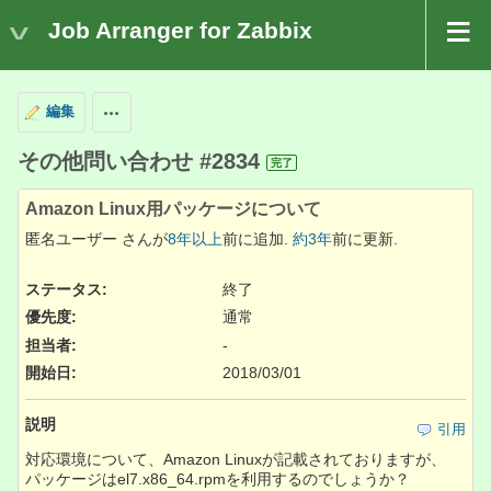
Job Arranger for Zabbix
編集
操作
その他問い合わせ #2834
完了
Amazon Linux用パッケージについて
匿名ユーザー さんが
8年以上
前に追加.
約3年
前に更新.
ステータス:
終了
優先度:
通常
担当者:
-
開始日:
2018/03/01
説明
引用
対応環境について、Amazon Linuxが記載されておりますが、
パッケージはel7.x86_64.rpmを利用するのでしょうか？