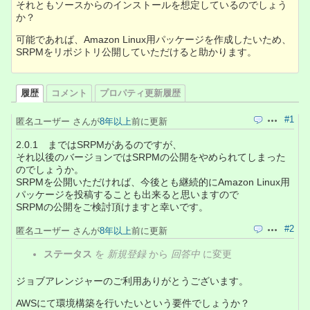
それともソースからのインストールを想定しているのでしょう
か？
可能であれば、Amazon Linux用パッケージを作成したいため、
SRPMをリポジトリ公開していただけると助かります。
履歴
コメント
プロパティ更新履歴
#1
匿名ユーザー さんが
8年以上
前に更新
引用
操作
2.0.1 まではSRPMがあるのですが、
それ以後のバージョンではSRPMの公開をやめられてしまった
のでしょうか。
SRPMを公開いただければ、今後とも継続的にAmazon Linux用
パッケージを投稿することも出来ると思いますので
SRPMの公開をご検討頂けますと幸いです。
#2
匿名ユーザー さんが
8年以上
前に更新
引用
操作
ステータス
を
新規登録
から
回答中
に変更
ジョブアレンジャーのご利用ありがとうございます。
AWSにて環境構築を行いたいという要件でしょうか？