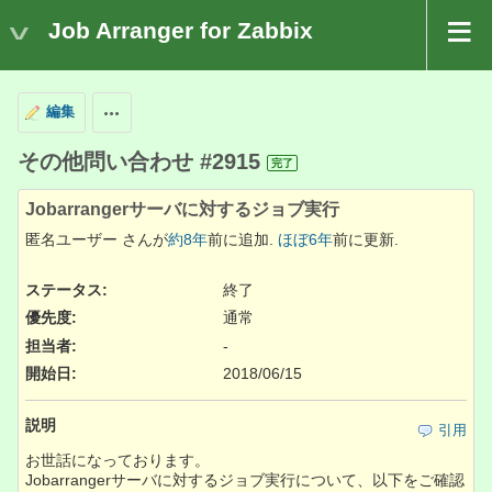
Job Arranger for Zabbix
編集
操作
その他問い合わせ #2915
完了
Jobarrangerサーバに対するジョブ実行
匿名ユーザー さんが
約8年
前に追加.
ほぼ6年
前に更新.
ステータス:
終了
優先度:
通常
担当者:
-
開始日:
2018/06/15
説明
引用
お世話になっております。
Jobarrangerサーバに対するジョブ実行について、以下をご確認