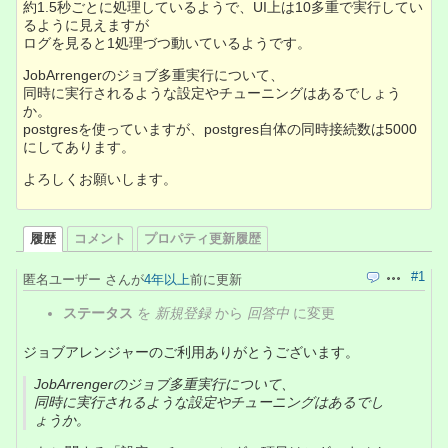
約1.5秒ごとに処理しているようで、UI上は10多重で実行してい
るように見えますが
ログを見ると1処理づつ動いているようです。
JobArrengerのジョブ多重実行について、
同時に実行されるような設定やチューニングはあるでしょう
か。
postgresを使っていますが、postgres自体の同時接続数は5000
にしてあります。
よろしくお願いします。
履歴
コメント
プロパティ更新履歴
#1
匿名ユーザー さんが
4年以上
前に更新
引用
操作
ステータス
を
新規登録
から
回答中
に変更
ジョブアレンジャーのご利用ありがとうございます。
JobArrengerのジョブ多重実行について、
同時に実行されるような設定やチューニングはあるでし
ょうか。