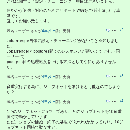
これに関する「設定・チューニング」項目はございません。
速やかな返信・対応のためにサポート契約をご検討頂ければ幸
甚です。
宜しくお願い致します。
#2
匿名ユーザー さんが
4年以上
前に更新
引用
操作
Jobarrenger自体に設定・チューニングがないこと承知しまし
た。
Jobarrengerとpostgres間でのレスポンスが遅いようです。(同
一サーバ)
postgres側の処理速度を上げる方法としてなにかありません
か。
#3
匿名ユーザー さんが
4年以上
前に更新
引用
操作
多重実行する為に、ジョブネットを別けると可能なのでしょう
か？
#4
匿名ユーザー さんが
4年以上
前に更新
引用
操作
1つのジョブネットに5ジョブあり、そのジョブネットを10多重
同時で動かしています。
ただ、ジョブの開始・終了の処理で1秒づつかかっており、10ジ
ョブネット同時で動かすと、