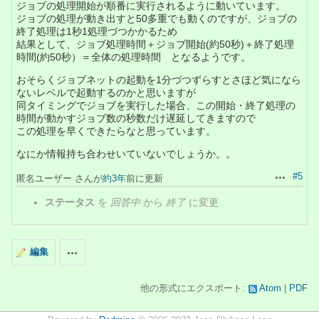
ジョブの処理開始が順番に実行されるように動いています。
ジョブの処理が動き出すと50多重でも動くのですが、ジョブの
終了処理は1秒1処理づつかかるため
結果として、ジョブ処理時間＋ジョブ開始(約50秒)＋終了処理
時間(約50秒）＝全体の処理時間 となるようです。
おそらくジョブネットの起動を1分づつずらすとさほど気になら
ないレベルで起動するのかと思いますが
同タイミングでジョブを実行した場合、この開始・終了処理の
時間が動かすジョブ数の秒数だけ遅延してきますので
この処理を早くできたらなと思っています。
なにか情報持ち合わせいていないでしょうか。。
#5
匿名ユーザー さんが
約3年
前に更新
操作
ステータス
を
回答中
から
終了
に変更
編集
操作
他の形式にエクスポート:
Atom
PDF