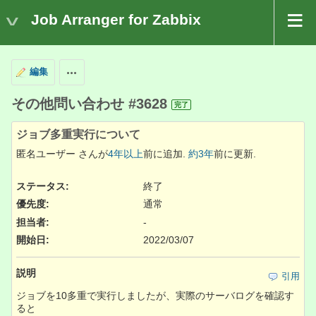
Job Arranger for Zabbix
編集
操作
その他問い合わせ #3628
完了
ジョブ多重実行について
匿名ユーザー さんが
4年以上
前に追加.
約3年
前に更新.
ステータス:
終了
優先度:
通常
担当者:
-
開始日:
2022/03/07
説明
引用
ジョブを10多重で実行しましたが、実際のサーバログを確認す
ると