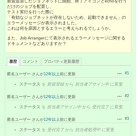
新規追加したジョブネットに開始、終了アイコンとechoを行う
だけのジョブを配置し、
テスト実行を行った際に
「有効なジョブネットが存在しないため、起動できません」の
エラーメッセージが表示されました。
これは何を原因とするエラーと考えられるでしょうか。
また、Job Arrangerにて表示されるエラーメッセージに関する
ドキュメントなどありますか？
履歴
コメント
プロパティ更新履歴
#1
匿名ユーザー さんが
12年以上
前に更新
操作
ステータス
を
新規登録
から
担当者アサイン中
に変更
#2
匿名ユーザー さんが
12年以上
前に更新
操作
ステータス
を
担当者アサイン中
から
受付完了
に変更
#3
匿名ユーザー さんが
12年以上
前に更新
操作
ステータス
を
受付完了
から
担当者処理中
に変更