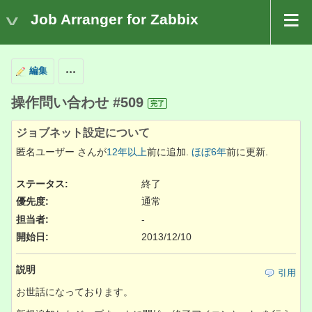
Job Arranger for Zabbix
編集
操作
操作問い合わせ #509
完了
ジョブネット設定について
匿名ユーザー さんが
12年以上
前に追加.
ほぼ6年
前に更新.
ステータス:
終了
優先度:
通常
担当者:
-
開始日:
2013/12/10
説明
引用
お世話になっております。