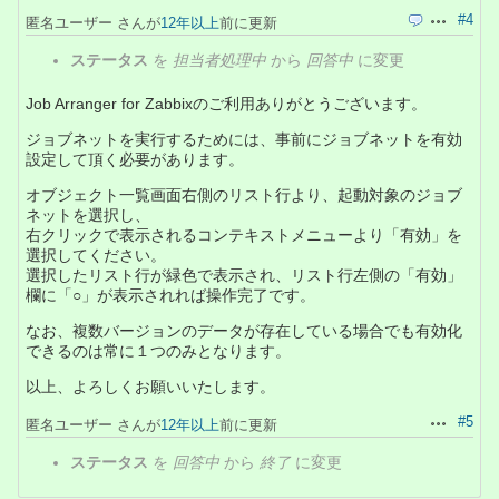
#4
匿名ユーザー さんが
12年以上
前に更新
引用
操作
ステータス
を
担当者処理中
から
回答中
に変更
Job Arranger for Zabbixのご利用ありがとうございます。
ジョブネットを実行するためには、事前にジョブネットを有効
設定して頂く必要があります。
オブジェクト一覧画面右側のリスト行より、起動対象のジョブ
ネットを選択し、
右クリックで表示されるコンテキストメニューより「有効」を
選択してください。
選択したリスト行が緑色で表示され、リスト行左側の「有効」
欄に「○」が表示されれば操作完了です。
なお、複数バージョンのデータが存在している場合でも有効化
できるのは常に１つのみとなります。
以上、よろしくお願いいたします。
#5
匿名ユーザー さんが
12年以上
前に更新
操作
ステータス
を
回答中
から
終了
に変更