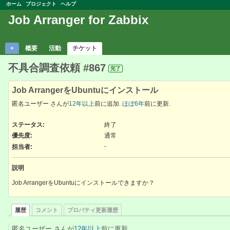
ホーム
プロジェクト
ヘルプ
Job Arranger for Zabbix
+
概要
活動
チケット
不具合調査依頼 #867
完了
Job ArrangerをUbuntuにインストール
匿名ユーザー さんが
12年以上
前に追加.
ほぼ6年
前に更新.
ステータス:
終了
優先度:
通常
-
担当者:
説明
Job ArrangerをUbuntuにインストールできますか？
履歴
コメント
プロパティ更新履歴
匿名ユーザー さんが
12年以上
前に更新