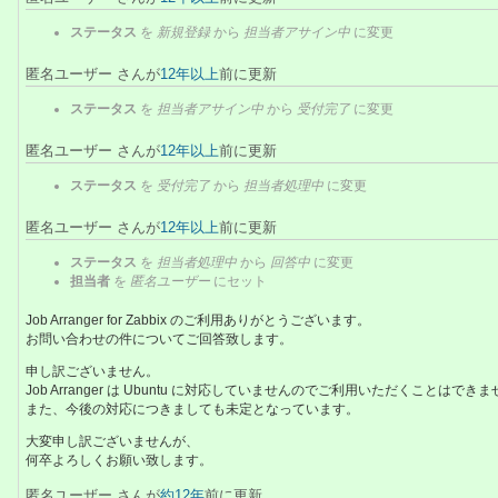
ステータス
を
新規登録
から
担当者アサイン中
に変更
匿名ユーザー さんが
12年以上
前に更新
ステータス
を
担当者アサイン中
から
受付完了
に変更
匿名ユーザー さんが
12年以上
前に更新
ステータス
を
受付完了
から
担当者処理中
に変更
匿名ユーザー さんが
12年以上
前に更新
ステータス
を
担当者処理中
から
回答中
に変更
担当者
を
匿名ユーザー
にセット
Job Arranger for Zabbix のご利用ありがとうございます。
お問い合わせの件についてご回答致します。
申し訳ございません。
Job Arranger は Ubuntu に対応していませんのでご利用いただくことはでき
また、今後の対応につきましても未定となっています。
大変申し訳ございませんが、
何卒よろしくお願い致します。
匿名ユーザー さんが
約12年
前に更新