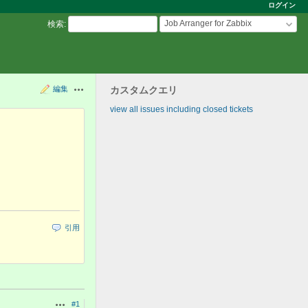
ログイン
Job Arranger for Zabbix
検索
:
編集
カスタムクエリ
操作
view all issues including closed tickets
引用
#1
操作