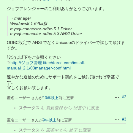
ジョブアレンジャーのご利用ありがとうございます。
・manager
Windows8.1 64bit版
mysql-connector-odbc-5.1 Driver
mysql-connector-odbc-5.3 ANSI Driver
ODBC設定で ANSI でなくUnicodeのドライバーで試して頂けま
すか。
設定は以下をご参照ください
http://ジョブ管理.fitechforce.com/install-
manual_2.1/03manager-conf.html
速やかな返信のためにサポート契約をご検討頂ければ幸甚で
す。
宜しくお願い致します。
#2
匿名ユーザー さんが
10年以上
前に更新
操作
ステータス
を
新規登録
から
回答中
に変更
#3
匿名ユーザー さんが
9年以上
前に更新
操作
ステータス
を
回答中
から
終了
に変更