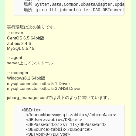
   場所 System.Data.Common.DbDataAdapter.Update(Da
実行環境は次の通りです。
・server
CentOS 6.5 64bit版
Zabbix 2.4.6
MySQL 5.5.45
・agent
server上にインストール
・manager
Windows8.1 64bit版
mysql-connector-odbc-5.1 Driver
mysql-connector-odbc-5.3 ANSI Driver
jobarg_manager.confでは以下のように書いています。
  <DBInfo>

    <JobconName>mysql-zabbix</JobconName>

    <DBUser>zabbix</DBUser>

    <DBPassword>SixsiL1!</DBPassword>

    <DBSource>zabbix</DBSource>

    <DBType>0</DBType>
