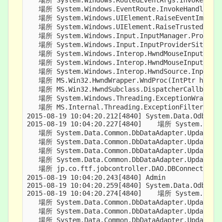
   場所 System.Windows.RoutedEventArgs.InvokeHandl
   場所 System.Windows.EventRoute.InvokeHandlersIm
   場所 System.Windows.UIElement.RaiseEventImpl(De
   場所 System.Windows.UIElement.RaiseTrustedEvent
   場所 System.Windows.Input.InputManager.ProcessS
   場所 System.Windows.Input.InputProviderSite.Rep
   場所 System.Windows.Interop.HwndMouseInputProvid
   場所 System.Windows.Interop.HwndMouseInputProvid
   場所 System.Windows.Interop.HwndSource.InputFilt
   場所 MS.Win32.HwndWrapper.WndProc(IntPtr hwnd, 
   場所 MS.Win32.HwndSubclass.DispatcherCallbackOp
   場所 System.Windows.Threading.ExceptionWrapper.
   場所 MS.Internal.Threading.ExceptionFilterHelper
2015-08-19 10:04:20.212[4840] System.Data.Odbc.Odb
2015-08-19 10:04:20.227[4840]    場所 System.Data.C
   場所 System.Data.Common.DbDataAdapter.UpdatedRow
   場所 System.Data.Common.DbDataAdapter.Update(Da
   場所 System.Data.Common.DbDataAdapter.UpdateFro
   場所 System.Data.Common.DbDataAdapter.Update(Da
   場所 jp.co.ftf.jobcontroller.DAO.DBConnect.Exec
2015-08-19 10:04:20.243[4840] Admin

2015-08-19 10:04:20.259[4840] System.Data.Odbc.Odb
2015-08-19 10:04:20.274[4840]    場所 System.Data.C
   場所 System.Data.Common.DbDataAdapter.UpdatedRow
   場所 System.Data.Common.DbDataAdapter.Update(Da
   場所 System.Data.Common.DbDataAdapter.UpdateFro