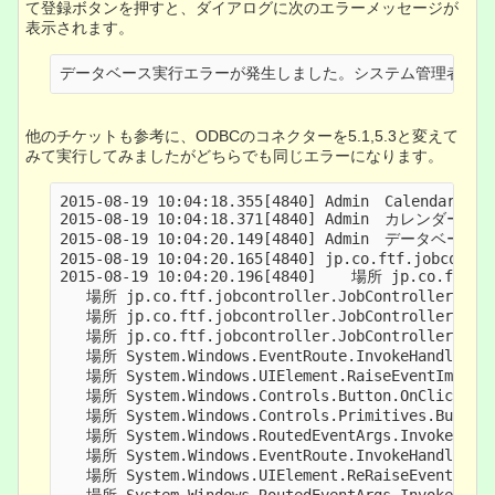
て登録ボタンを押すと、ダイアログに次のエラーメッセージが
表示されます。
他のチケットも参考に、ODBCのコネクターを5.1,5.3と変えて
みて実行してみましたがどちらでも同じエラーになります。
2015-08-19 10:04:18.355[4840] Admin　CalendarEdit
2015-08-19 10:04:18.371[4840] Admin　カレンダー
2015-08-19 10:04:20.149[4840] Admin　
2015-08-19 10:04:20.165[4840] jp.co.ftf.jobcontro
2015-08-19 10:04:20.196[4840]    場所 jp.co.ftf.job
   場所 jp.co.ftf.jobcontroller.JobController.Form
   場所 jp.co.ftf.jobcontroller.JobController.Form
   場所 jp.co.ftf.jobcontroller.JobController.Form.
   場所 System.Windows.EventRoute.InvokeHandlersIm
   場所 System.Windows.UIElement.RaiseEventImpl(De
   場所 System.Windows.Controls.Button.OnClick()

   場所 System.Windows.Controls.Primitives.ButtonB
   場所 System.Windows.RoutedEventArgs.InvokeHandl
   場所 System.Windows.EventRoute.InvokeHandlersIm
   場所 System.Windows.UIElement.ReRaiseEventAs(De