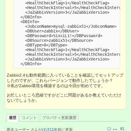
    <HealthCheckFlag>1</HealthCheckFlag>

    <HealthCheckInterval>5</HealthCheckInterval>

    <JaZabbixVersion>3</JaZabbixVersion>

  </DBInfo>

  <DBInfo>

    <JobconName>mysql-zabbix51</JobconName>

    <DBUser>zabbix</DBUser>

    <DBPassword>SixsiL1!</DBPassword>

    <DBSource>zabbix51</DBSource>

    <DBType>0</DBType>

    <HealthCheckFlag>1</HealthCheckFlag>

    <HealthCheckInterval>5</HealthCheckInterval>

    <JaZabbixVersion>3</JaZabbixVersion>

Zabbix2.4も動作範囲に入っていることを確認してセットアップ
したのですが、これらバージョンで動作したでしょうか？
※私がZabbix環境を構築するのは今回が初めてです。
お忙しいところ恐縮ですがどこに問題があるか教えていただけ
ないでしょうか。
履歴
コメント
プロパティ更新履歴
#1
匿名ユーザー さんが
ほぼ11年
前に更新
引用
操作