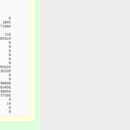
    0

 1845

71904

  518

93424

    0

    0

    0

    0

    0

    0

93424

93320

    0

    0

90648

63456

66054

57395

    4

   14

    0
