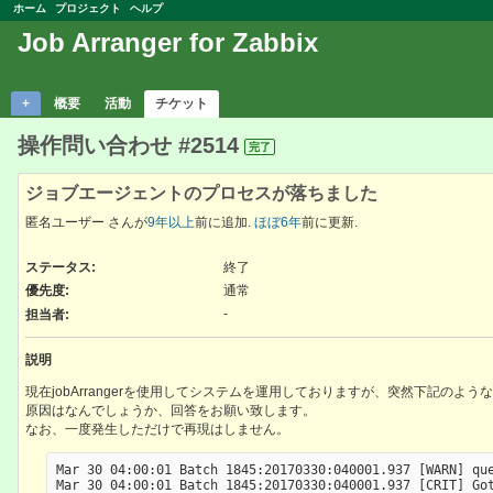
ホーム
プロジェクト
ヘルプ
Job Arranger for Zabbix
+
概要
活動
チケット
操作問い合わせ #2514
完了
ジョブエージェントのプロセスが落ちました
匿名ユーザー さんが
9年以上
前に追加.
ほぼ6年
前に更新.
ステータス:
終了
優先度:
通常
-
担当者:
説明
現在jobArrangerを使用してシステムを運用しておりますが、突然下記の
原因はなんでしょうか、回答をお願い致します。
なお、一度発生しただけで再現はしません。
Mar 30 04:00:01 Batch 1845:20170330:040001.937 [WARN] que
Mar 30 04:00:01 Batch 1845:20170330:040001.937 [CRIT] Got