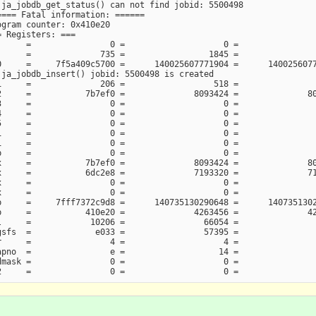
ja_jobdb_get_status() can not find jobid: 5500498

=== Fatal information: ======

gram counter: 0x410e20

 Registers: ===

     =                0 =                    0 =                
     =              735 =                 1845 =                
     =     7f5a409c5700 =      140025607771904 =      1400256077
ja_jobdb_insert() jobid: 5500498 is created

     =              206 =                  518 =                
     =           7b7ef0 =              8093424 =              80
     =                0 =                    0 =                
     =                0 =                    0 =                
     =                0 =                    0 =                
     =                0 =                    0 =                
     =                0 =                    0 =                
     =                0 =                    0 =                
     =           7b7ef0 =              8093424 =              80
     =           6dc2e8 =              7193320 =              71
     =                0 =                    0 =                
     =                0 =                    0 =                
     =     7fff7372c9d8 =      140735130290648 =      1407351302
     =           410e20 =              4263456 =              42
     =            10206 =                66054 =                
sfs  =             e033 =                57395 =                
     =                4 =                    4 =                
pno  =                e =                   14 =                
mask =                0 =                    0 =                