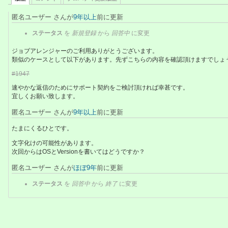
匿名ユーザー さんが
9年以上
前に更新
ステータス
を
新規登録
から
回答中
に変更
ジョブアレンジャーのご利用ありがとうございます。
類似のケースとして以下があります。先ずこちらの内容を確認頂けますでしょ
#1947
速やかな返信のためにサポート契約をご検討頂ければ幸甚です。
宜しくお願い致します。
匿名ユーザー さんが
9年以上
前に更新
たまにくるひとです。
文字化けの可能性があります。
次回からはOSとVersionを書いてはどうですか？
匿名ユーザー さんが
ほぼ9年
前に更新
ステータス
を
回答中
から
終了
に変更