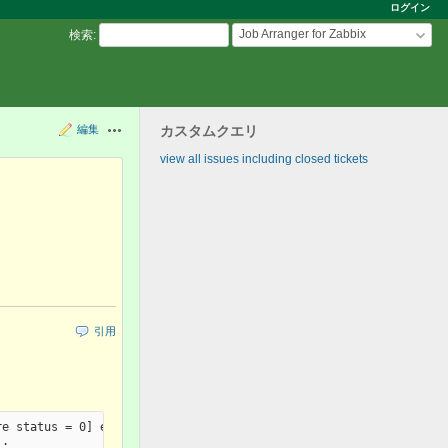
ログイン
Job Arranger for Zabbix
検索
:
編集
カスタムクエリ
操作
view all issues including closed tickets
引用
e status = 0] error [file is encrypted or is not a database]

.
