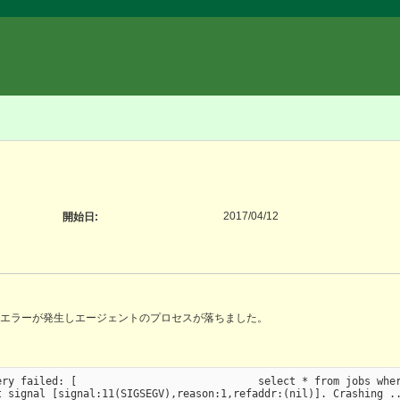
2017/04/12
開始日:
ようなエラーが発生しエージェントのプロセスが落ちました。
ry failed: [                             select * from jobs wher
 signal [signal:11(SIGSEGV),reason:1,refaddr:(nil)]. Crashing ..