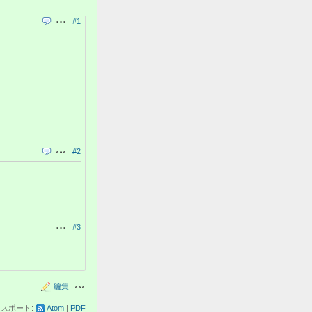
#1
引用
操作
#2
引用
操作
#3
操作
編集
操作
スポート:
Atom
PDF