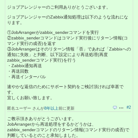
ジョブアレンジャーのご利用ありがとうございます。
ジョブアレンジャーのZabbix通知処理は以下のような流れにな
ります。
①JobArrangerがzabbix_senderコマンドを実行
②zabbix_senderコマンドはコマンド実行後にリターン情報(コ
マンド実行の成否)を返す
③JobArrangerはそのリターン情報「否」であれば「Zabbixへの
通知に失敗」と判断、以下設定により再送処理(再度
zabbix_senderコマンド実行)を行う
・Zabbix通知再送
・再送回数
・再送インターバル
速やかな返信のためにサポート契約をご検討頂ければ幸甚で
す。
宜しくお願い致します。
#2
匿名ユーザー さんが
8年以上
前に更新
引用
操作
ご教示頂きありがとうございます。
JobArrangerから再送処理をするかどうかは、
zabbix_senderコマンドのリターン情報(コマンド実行の成否)で
判断しているとのこと承知しました。