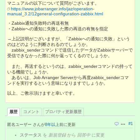
マニュアルの以下について質問がございます。
https://www.jobarranger.info/jaz/operation-
manual_3.2/12general-configuration-zabbix.html
・Zabbix通知失敗時の再送有無
・Zabbixへの通知に失敗した際の再送の有無を指定
→上記説明がございますが、「Zabbixへの通知に失敗」という
のはどのように判断されるのでしょうか。
zabbix_senderコマンドで送信したデータがZabbixサーバーで
受信できなかった際に何か返ってくるのでしょうか。
また、再送するというのは、zabbix_senderコマンドの持って
いる機能でしょうか。
あるいは、Job Arranger Serverから再度zabbix_senderコマ
ンドを実行するという意味になりますでしょうか。
以上、ご教示頂けますと幸いです。
履歴
コメント
プロパティ更新履歴
#1
匿名ユーザー さんが
8年以上
前に更新
引用
操作
ステータス
を
新規登録
から
回答中
に変更