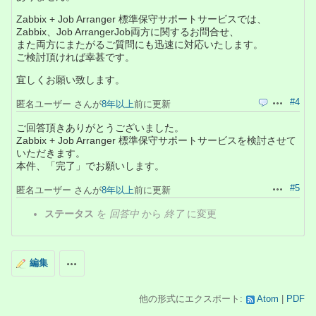
Zabbix + Job Arranger 標準保守サポートサービスでは、
Zabbix、Job ArrangerJob両方に関するお問合せ、
また両方にまたがるご質問にも迅速に対応いたします。
ご検討頂ければ幸甚です。
宜しくお願い致します。
#4
匿名ユーザー さんが
8年以上
前に更新
引用
操作
ご回答頂きありがとうございました。
Zabbix + Job Arranger 標準保守サポートサービスを検討させて
いただきます。
本件、「完了」でお願いします。
#5
匿名ユーザー さんが
8年以上
前に更新
操作
ステータス
を
回答中
から
終了
に変更
編集
操作
他の形式にエクスポート:
Atom
PDF