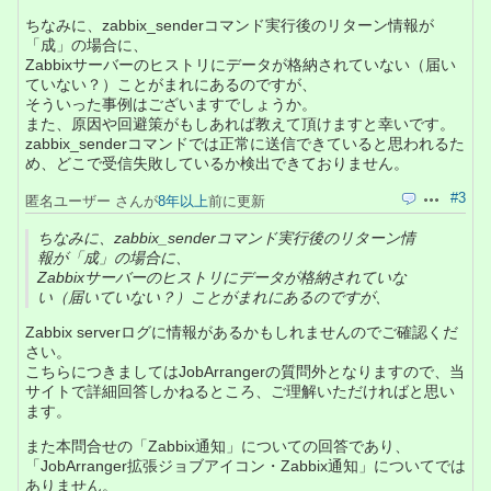
ちなみに、zabbix_senderコマンド実行後のリターン情報が
「成」の場合に、
Zabbixサーバーのヒストリにデータが格納されていない（届い
ていない？）ことがまれにあるのですが、
そういった事例はございますでしょうか。
また、原因や回避策がもしあれば教えて頂けますと幸いです。
zabbix_senderコマンドでは正常に送信できていると思われるた
め、どこで受信失敗しているか検出できておりません。
#3
匿名ユーザー さんが
8年以上
前に更新
引用
操作
ちなみに、zabbix_senderコマンド実行後のリターン情
報が「成」の場合に、
Zabbixサーバーのヒストリにデータが格納されていな
い（届いていない？）ことがまれにあるのですが、
Zabbix serverログに情報があるかもしれませんのでご確認くだ
さい。
こちらにつきましてはJobArrangerの質問外となりますので、当
サイトで詳細回答しかねるところ、ご理解いただければと思い
ます。
また本問合せの「Zabbix通知」についての回答であり、
「JobArranger拡張ジョブアイコン・Zabbix通知」についてでは
ありません。