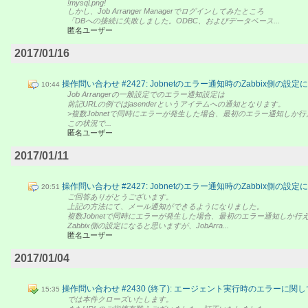
!mysql.png!
しかし、Job Arranger Managerでログインしてみたところ
「DBへの接続に失敗しました。ODBC、およびデータベース...
匿名ユーザー
2017/01/16
操作問い合わせ #2427: Jobnetのエラー通知時のZabbix側の設定
10:44
Job Arrangerの一般設定でのエラー通知設定は
前記URLの例ではjasenderというアイテムへの通知となります。
>複数Jobnetで同時にエラーが発生した場合、最初のエラー通知しか
この状況で...
匿名ユーザー
2017/01/11
操作問い合わせ #2427: Jobnetのエラー通知時のZabbix側の設定
20:51
ご回答ありがとうございます。
上記の方法にて、メール通知ができるようになりました。
複数Jobnetで同時にエラーが発生した場合、最初のエラー通知しか行
Zabbix側の設定になると思いますが、JobArra...
匿名ユーザー
2017/01/04
操作問い合わせ #2430 (終了): エージェント実行時のエラーに関し
15:35
では本件クローズいたします。