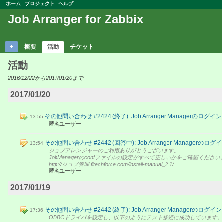
ホーム
プロジェクト
ヘルプ
Job Arranger for Zabbix
+
概要
活動
チケット
活動
2016/12/22から2017/01/20まで
2017/01/20
その他問い合わせ #2424 (終了): Job Arranger Managerのロ
13:55
匿名ユーザー
その他問い合わせ #2442 (回答中): Job Arranger Managerの
13:54
ジョブアレンジャーのご利用ありがとうございます。
JobManagerのconfファイルの設定がすべて正しいかをご確認ください
http://ジョブ管理.fitechforce.com/install-manual_2.1/...
匿名ユーザー
2017/01/19
その他問い合わせ #2442 (終了): Job Arranger Managerのロ
17:36
ODBCドライバを設定し、以下のようにテスト接続に成功しています