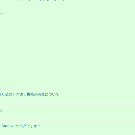
いて
引渡し、戻り値の引き渡し機能の有無について
て
Arranverのバグですか？