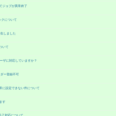
2.1）にてジョブが異常終了
ドロックについて
が発生しました
について
ry)のユーザに対応していますか？
でカレンダー登録不可
が正常に設定できない件について
します
ntOS 7 対応について