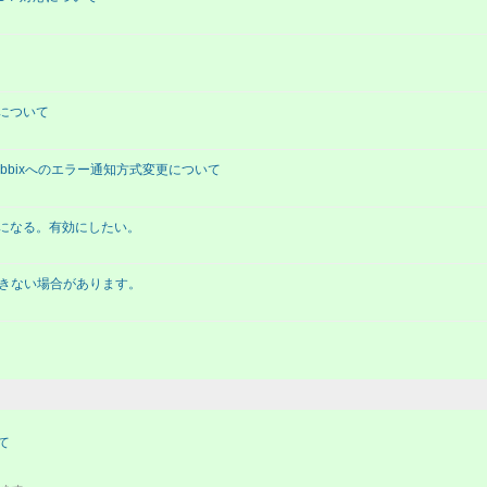
定について
1.0 でのZabbixへのエラー通知方式変更について
無効になる。有効にしたい。
連携できない場合があります。
て