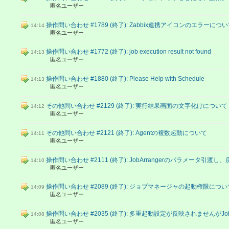
匿名ユーザー
操作問い合わせ #1789 (終了): Zabbix連携アイコンのエラーにつ
14:14
匿名ユーザー
操作問い合わせ #1772 (終了): job execution result not found
14:13
匿名ユーザー
操作問い合わせ #1880 (終了): Please Help with Schedule
14:13
匿名ユーザー
その他問い合わせ #2129 (終了): 実行結果画面の文字化けについて
14:12
匿名ユーザー
その他問い合わせ #2121 (終了): Agentの複数起動について
14:11
匿名ユーザー
操作問い合わせ #2111 (終了): JobArrangerのパラメータ
14:10
匿名ユーザー
操作問い合わせ #2089 (終了): ジョブマネージャの起動権限につい
14:09
匿名ユーザー
操作問い合わせ #2035 (終了): 多重起動設定が反映されませんがJob
14:08
匿名ユーザー