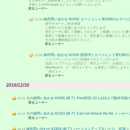
またURLのご指摘有難うございました。訂正いたしました。
今後ともJobArrangerをよろしくお願いいたします。
匿名ユーザー
操作問い合わせ #2430: エージェント実行時のエラー
12:44
保守サポートご担当者様
ご回答いただき誠にありがとうございます。
実行ユーザに関して理解しておらず、ご指摘いただいた通
変更して稼働させてたところ、想定通りに稼働いたしまし
引き続き機能検証を行いたいと...
匿名ユーザー
操作問い合わせ #2430 (回答中): エージェント実行
11:52
ジョブアレンジャーのご利用ありがとうございます。
当該ジョブアイコンの設定で「実行ユーザー」を指定して
AllowRoot=0 で「実行ユーザー」を指定して実行しま
「実行ユー...
匿名ユーザー
2016/12/30
その他問い合わせ #2406 (終了): FreeBSD-10.1-p16上で動作
14:22
匿名ユーザー
その他問い合わせ #2193 (終了): Can not remove the file メ
14:17
匿名ユーザー
操作問い合わせ #1824 (終了): バージョンアップをしたら、
14:15